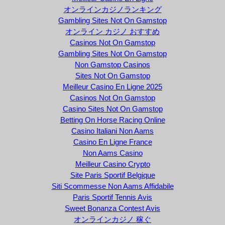
オンラインカジノランキング
Gambling Sites Not On Gamstop
オンライン カジノ おすすめ
Casinos Not On Gamstop
Gambling Sites Not On Gamstop
Non Gamstop Casinos
Sites Not On Gamstop
Meilleur Casino En Ligne 2025
Casinos Not On Gamstop
Casino Sites Not On Gamstop
Betting On Horse Racing Online
Casino Italiani Non Aams
Casino En Ligne France
Non Aams Casino
Meilleur Casino Crypto
Site Paris Sportif Belgique
Siti Scommesse Non Aams Affidabile
Paris Sportif Tennis Avis
Sweet Bonanza Contest Avis
オンラインカジノ 稼ぐ