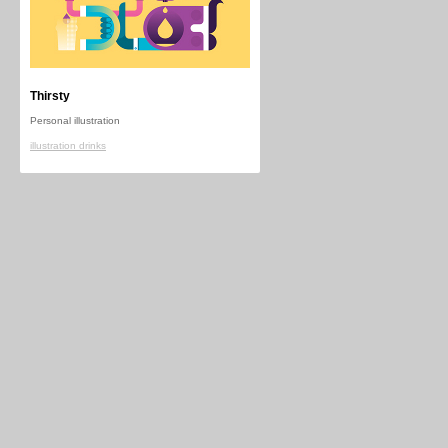
Thirsty
Personal illustration
illustration drinks