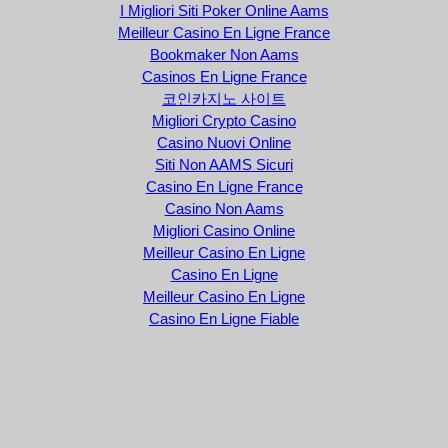
I Migliori Siti Poker Online Aams
Meilleur Casino En Ligne France
Bookmaker Non Aams
Casinos En Ligne France
코인카지노 사이트
Migliori Crypto Casino
Casino Nuovi Online
Siti Non AAMS Sicuri
Casino En Ligne France
Casino Non Aams
Migliori Casino Online
Meilleur Casino En Ligne
Casino En Ligne
Meilleur Casino En Ligne
Casino En Ligne Fiable