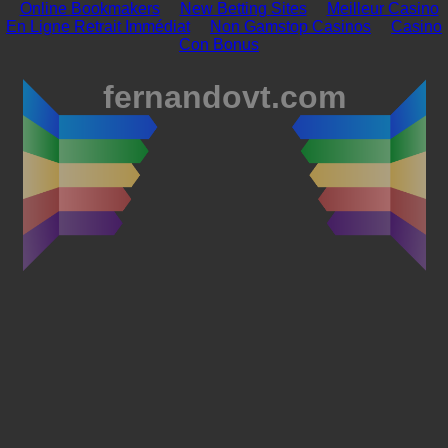
Online Bookmakers
New Betting Sites
Meilleur Casino
En Ligne Retrait Immédiat
Non Gamstop Casinos
Casino
Con Bonus
fernandovt.com