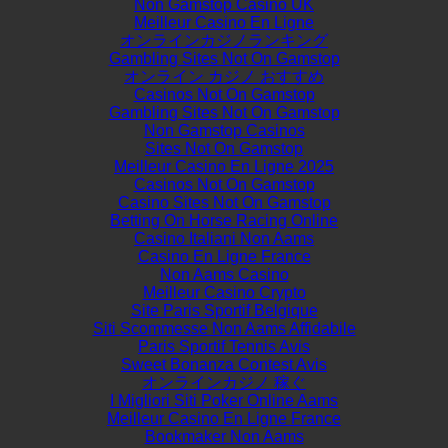
Non Gamstop Casino UK
Meilleur Casino En Ligne
オンラインカジノランキング
Gambling Sites Not On Gamstop
オンライン カジノ おすすめ
Casinos Not On Gamstop
Gambling Sites Not On Gamstop
Non Gamstop Casinos
Sites Not On Gamstop
Meilleur Casino En Ligne 2025
Casinos Not On Gamstop
Casino Sites Not On Gamstop
Betting On Horse Racing Online
Casino Italiani Non Aams
Casino En Ligne France
Non Aams Casino
Meilleur Casino Crypto
Site Paris Sportif Belgique
Siti Scommesse Non Aams Affidabile
Paris Sportif Tennis Avis
Sweet Bonanza Contest Avis
オンラインカジノ 稼ぐ
I Migliori Siti Poker Online Aams
Meilleur Casino En Ligne France
Bookmaker Non Aams