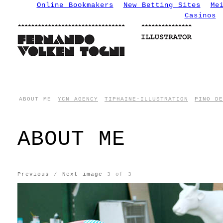
Online Bookmakers
New Betting Sites
Me
Casinos
ABOUT ME
YCN AGENCY
TIPHAINE-ILLUSTRATION
PINO DE
ABOUT ME
Previous
/
Next image
3 of 3