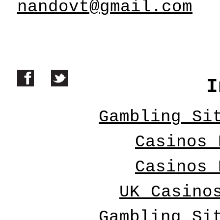
nandovt@gmail.com
I
Gambling Si
Casinos 
Casinos 
UK Casino
Gambling Si