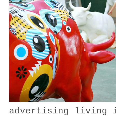
advertising living 