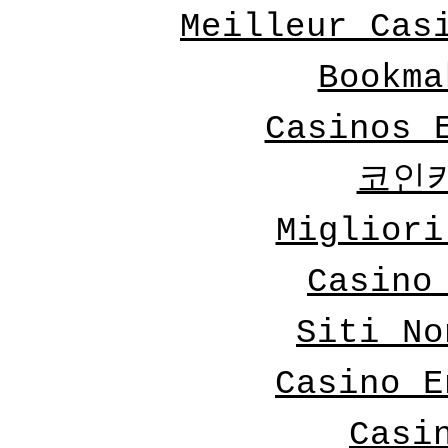
Meilleur Cas
Bookma
Casinos 
코인
Migliori
Casino
Siti No
Casino E
Casi