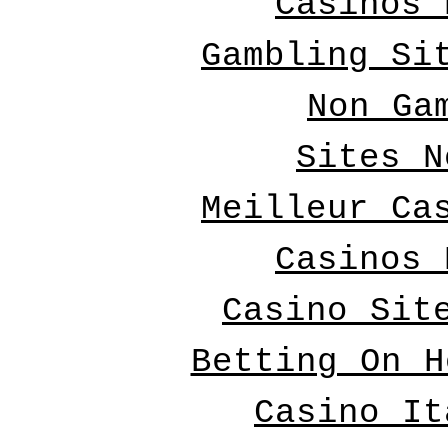
Casinos 
Gambling Si
Non Ga
Sites N
Meilleur Ca
Casinos 
Casino Sit
Betting On H
Casino It