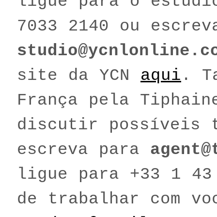
ligue para o estúdi
7033 2140 ou escrev
studio@ycnlonline.c
site da YCN
aqui
. T
França pela Tiphain
discutir possíveis 
escreva para
agent@
ligue para +33 1 43
de trabalhar com vo