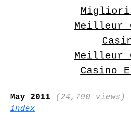
Migliori
Meilleur 
Casi
Meilleur 
Casino E
May 2011
(24,790 views)
index