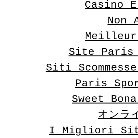
Casino E
Non 
Meilleur
Site Paris
Siti Scommesse
Paris Spo
Sweet Bona
オンラ
I Migliori Si